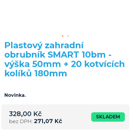
Plastový zahradní
Přeskočit
na
obrubník SMART 10bm -
začátek
výška 50mm + 20 kotvících
galerie
s
kolíků 180mm
obrázky
Novinka.
328,00 Kč
SKLADEM
271,07 Kč