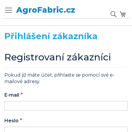
Přejít
Přepnout
AgroFabric.cz
na
Sear
Mů
menu
obsah
Přihlášení zákazníka
Registrovaní zákazníci
Pokud již máte účet, přihlaste se pomocí své e-
mailové adresy.
E-mail
Heslo