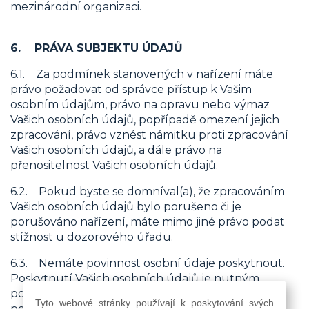
mezinárodní organizaci.
6. PRÁVA SUBJEKTU ÚDAJŮ
6.1. Za podmínek stanovených v nařízení máte
právo požadovat od správce přístup k Vašim
osobním údajům, právo na opravu nebo výmaz
Vašich osobních údajů, popřípadě omezení jejich
zpracování, právo vznést námitku proti zpracování
Vašich osobních údajů, a dále právo na
přenositelnost Vašich osobních údajů.
6.2. Pokud byste se domníval(a), že zpracováním
Vašich osobních údajů bylo porušeno či je
porušováno nařízení, máte mimo jiné právo podat
stížnost u dozorového úřadu.
6.3. Nemáte povinnost osobní údaje poskytnout.
Poskytnutí Vašich osobních údajů je nutným
požadavkem pro uzavření a plnění smlouvy a bez
Tyto webové stránky používají k poskytování svých
poskytnutí Vašich osobních údajů není možné