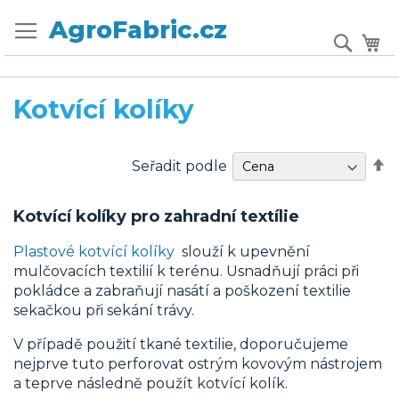
Přejít
Přepnout
AgroFabric.cz
na
Sear
Mů
menu
obsah
Kotvící kolíky
Na
Seřadit podle
s
Kotvící kolíky pro zahradní textílie
Plastové kotvící kolíky
slouží k upevnění
mulčovacích textilií k terénu. Usnadňují práci při
pokládce a zabraňují nasátí a poškození textilie
sekačkou při sekání trávy.
V případě použití tkané textilie, doporučujeme
nejprve tuto perforovat ostrým kovovým nástrojem
a teprve následně použít kotvící kolík.