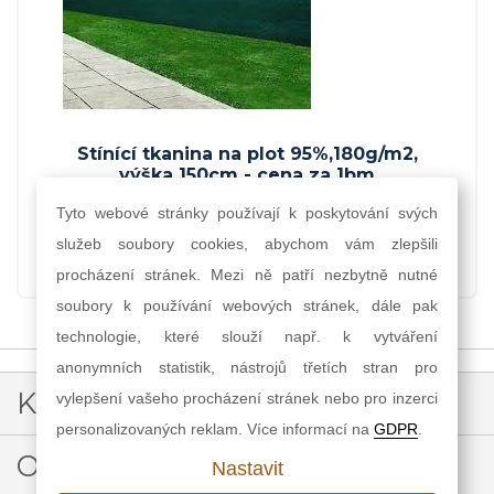
Stínící tkanina na plot 95%,180g/m2,
výška 150cm - cena za 1bm
Tyto webové stránky používají k poskytování svých
55,00 Kč
45,45 Kč
služeb soubory cookies, abychom vám zlepšili
procházení stránek. Mezi ně patří nezbytně nutné
soubory k používání webových stránek, dále pak
technologie, které slouží např. k vytváření
anonymních statistik, nástrojů třetích stran pro
Kontakt
vylepšení vašeho procházení stránek nebo pro inzerci
personalizovaných reklam. Více informací na
GDPR
.
Ochrana osobních údajů
Nastavit