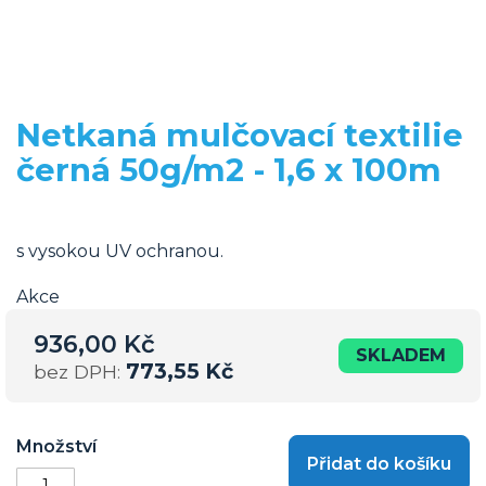
Netkaná mulčovací textilie
Přeskočit
na
černá 50g/m2 - 1,6 x 100m
začátek
galerie
s
obrázky
s vysokou UV ochranou.
Akce
936,00 Kč
SKLADEM
773,55 Kč
Množství
Přidat do košíku