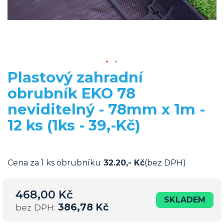
Plastový zahradní
Přeskočit
na
obrubník EKO 78
začátek
neviditelný - 78mm x 1m -
galerie
s
12 ks (1ks - 39,-Kč)
obrázky
Cena za 1 ks obrubníku
32.20,-
Kč
(bez DPH)
468,00 Kč
SKLADEM
386,78 Kč