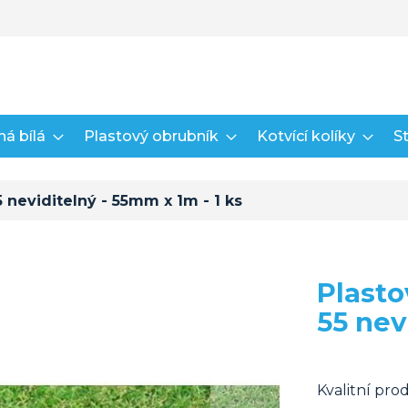
á bílá
Plastový obrubník
Kotvící kolíky
St
 neviditelný - 55mm x 1m - 1 ks
Plasto
55 nev
Kvalitní pro