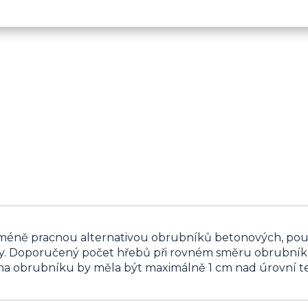
 méně pracnou alternativou obrubníků betonových, použ
y. Doporučený počet hřebů při rovném směru obrubníku
na obrubníku by měla být maximálně 1 cm nad úrovní t