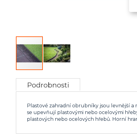
Přeskočit
na
Podrobnosti
začátek
galerie
s
Plastové zahradní obrubníky jsou levnější a
obrázky
se upevňují plastovými nebo ocelovými hřeb
plastových nebo ocelových hřebů. Horní hra