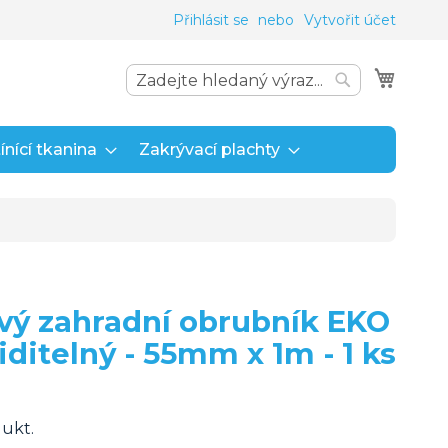
Přihlásit se
Vytvořit účet
Můj ko
Search
Search
ínící tkanina
Zakrývací plachty
vý zahradní obrubník EKO
iditelný - 55mm x 1m - 1 ks
dukt.