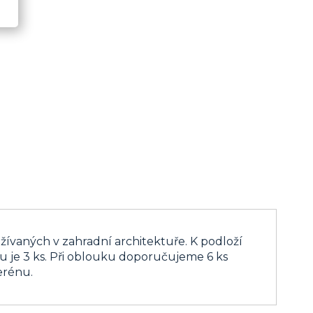
ívaných v zahradní architektuře. K podloží
 je 3 ks. Při oblouku doporučujeme 6 ks
erénu.