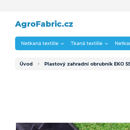
Přejít
na
obsah
AgroFabric.cz
Netkaná textilie
Tkaná textilie
Netkan
Úvod
Plastový zahradní obrubník EKO 55
Přeskočit
na
konec
galerie
s
obrázky