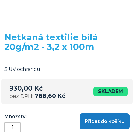
Netkaná textilie bílá
Přeskočit
na
20g/m2 - 3,2 x 100m
začátek
galerie
s
obrázky
S UV ochranou
930,00 Kč
SKLADEM
768,60 Kč
Množství
Přidat do košíku