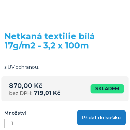
Netkaná textilie bílá
Přeskočit
na
17g/m2 - 3,2 x 100m
začátek
galerie
s
obrázky
s UV ochranou.
870,00 Kč
SKLADEM
719,01 Kč
Množství
Přidat do košíku