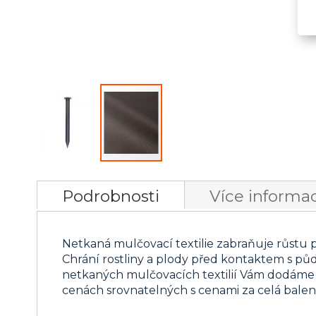
Přeskočit
na
Podrobnosti
Více informac
začátek
galerie
s
Netkaná mulčovací textilie zabraňuje růstu 
obrázky
Chrání rostliny a plody před kontaktem s půd
netkaných mulčovacích textilií Vám dodáme 
cenách srovnatelných s cenami za celá balen