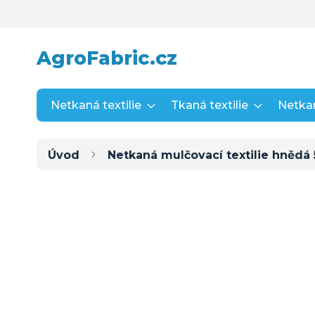
Přejít
na
obsah
AgroFabric.cz
Netkaná textilie
Tkaná textilie
Netkan
Úvod
Netkaná mulčovací textilie hnědá 
Přeskočit
na
konec
galerie
s
obrázky