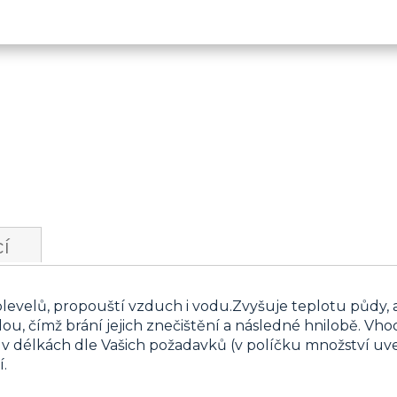
í
plevelů, propouští vzduch i vodu.Zvyšuje teplotu půdy, 
ou, čímž brání jejich znečištění a následné hnilobě. Vh
v délkách dle Vašich požadavků (v políčku množství u
í.