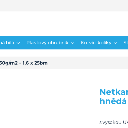
á bílá
Plastový obrubník
Kotvící kolíky
St
50g/m2 - 1,6 x 25bm
Netkan
hnědá 
s vysokou U