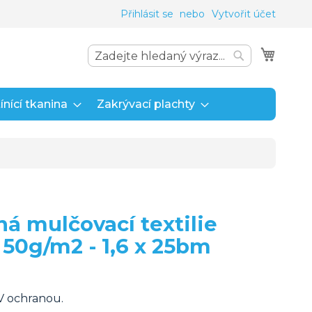
Přihlásit se
Vytvořit účet
Můj ko
Search
Search
ínící tkanina
Zakrývací plachty
á mulčovací textilie
50g/m2 - 1,6 x 25bm
V ochranou.