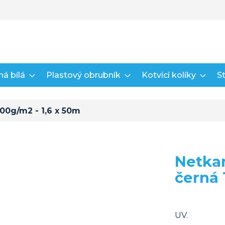
á bílá
Plastový obrubník
Kotvící kolíky
St
100g/m2 - 1,6 x 50m
Netkan
černá 
UV.