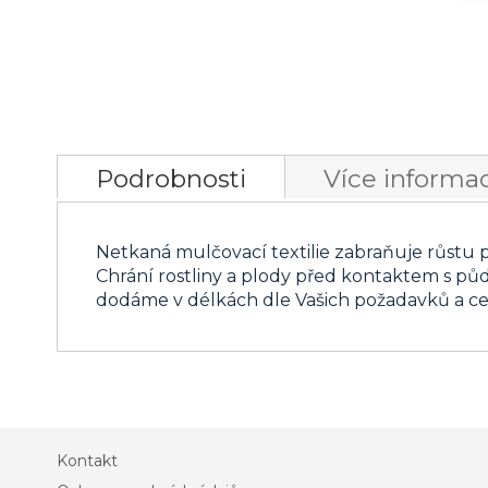
Přeskočit
na
Podrobnosti
Více informac
začátek
galerie
s
Netkaná mulčovací textilie zabraňuje růstu 
obrázky
Chrání rostliny a plody před kontaktem s půd
dodáme v délkách dle Vašich požadavků a ce
Kontakt