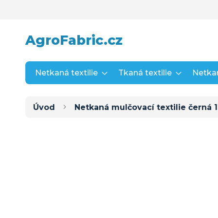
Přejít
na
obsah
AgroFabric.cz
Netkaná textilie
Tkaná textilie
Netkan
Úvod
Netkaná mulčovací textilie černá 
Přeskočit
na
konec
galerie
s
obrázky