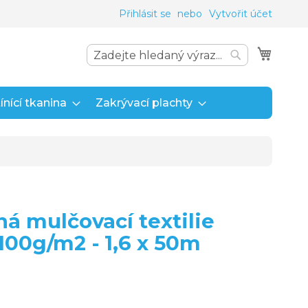
Přihlásit se
Vytvořit účet
Můj ko
Search
Search
ínící tkanina
Zakrývací plachty
á mulčovací textilie
100g/m2 - 1,6 x 50m