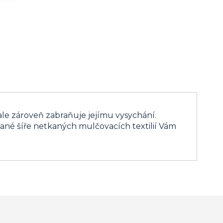
ale zároveň zabraňuje jejímu vysychání.
rané šíře netkaných mulčovacích textilií Vám