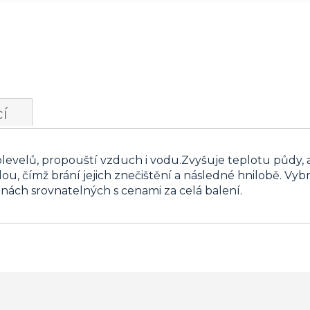
í
plevelů, propouští vzduch i vodu.Zvyšuje teplotu půdy, 
ou, čímž brání jejich znečištění a následné hnilobě. Vyb
nách srovnatelných s cenami za celá balení.